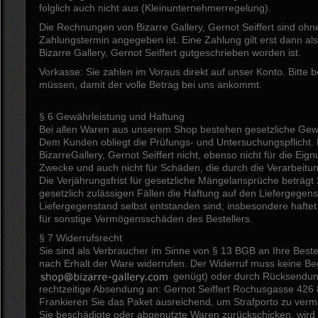
folglich auch nicht aus (Kleinunternehmerregelung).
Die Rechnungen von Bizarre Gallery, Gernot Seiffert sind ohne
Zahlungstermin angegeben ist. Eine Zahlung gilt erst dann a
Bizarre Gallery, Gernot Seiffert gutgeschrieben worden ist.
Vorkasse: Sie zahlen im Voraus direkt auf unser Konto. Bitt
müssen, damit der volle Betrag bei uns ankommt.
§ 6 Gewährleistung und Haftung
Bei allen Waren aus unserem Shop bestehen gesetzliche Gewä
Dem Kunden obliegt die Prüfungs- und Untersuchungspflicht.
BizarreGallery, Gernot Seiffert nicht, ebenso nicht für die E
Zwecke und auch nicht für Schäden, die durch die Verarbeit
Die Verjährungsfrist für gesetzliche Mängelansprüche beträgt 2
gesetzlich zulässigen Fällen die Haftung auf den Liefergegens
Liefergegenstand selbst entstanden sind; insbesondere haftet 
für sonstige Vermögensschäden des Bestellers.
§ 7 Widerrufsrecht
Sie sind als Verbraucher im Sinne von § 13 BGB an Ihre Best
nach Erhalt der Ware widerrufen. Der Widerruf muss keine Begr
genügt) oder durch Rücksendung
rechtzeitige Absendung an: Gernot Seiffert Rochusgasse 42
Frankieren Sie das Paket ausreichend, um Strafporto zu ver
Sie beschädigte oder abgenutzte Waren zurückschicken, wird d